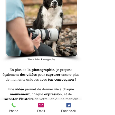
Photo Eden Photography
En plus de
la photographie
, je propose
également
des vidéos
pour
capturer
encore plus
de moments uniques avec
ton compagnon
!
Une
vidéo
permet de donner vie à chaque
mouvement
, chaque
expression
, et de
raconter l’histoire
de votre lien d’une manière
authentique et immersive
.
Phone
Email
Facebook
Que ce soit des
instants de complicité
, des