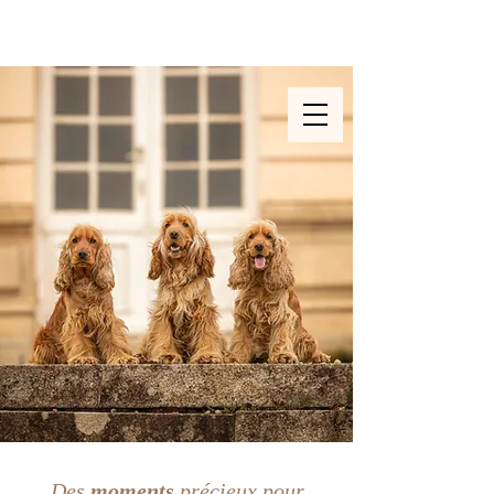
Photographe & vidéaste
animalière en Ille et Vilaine
Des
moments
précieux pour