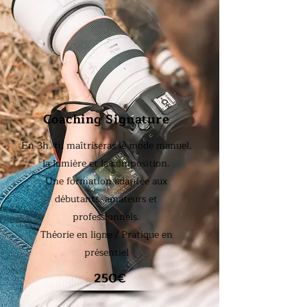
Coaching Signature
En 3h tu maîtriseras le mode manuel,
la lumière et la composition.
Une formation adaptée aux
débutants, amateurs et
professionnels.
Théorie en ligne / Pratique en
présentiel
250€