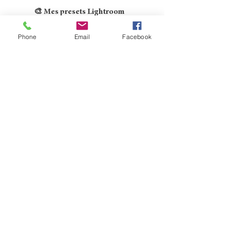
🎨 Mes presets Lightroom
Pour donner à tes photos un rendu doux,
Phone
Email
Facebook
naturel et professionnel en quelques clics.
💡 Des ressources simples, concrètes et
accessibles pour progresser rapidement et
sublimer tes images.
Découvre la boutique