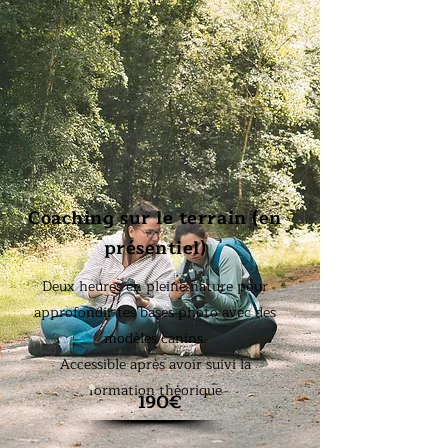
Coaching sur le terrain (en
présentiel)
Deux heures en pleine nature pour
approfondir tes bases photo avec des
modèles canins.
Accessible après avoir suivi la
formation théorique
190€