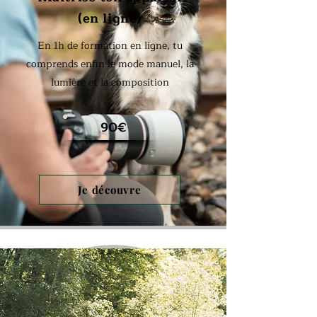
(en ligne)
En 1h de formation en ligne, tu
comprends enfin le mode manuel, la
lumière et la composition
90€
Je découvre